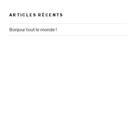
:
ARTICLES RÉCENTS
Bonjour tout le monde !
COMMENTAIRES RÉCENTS
Un commentateur WordPress
dans
Bonjour tout le
monde !
ARCHIVES
septembre 2018
CATÉGORIES